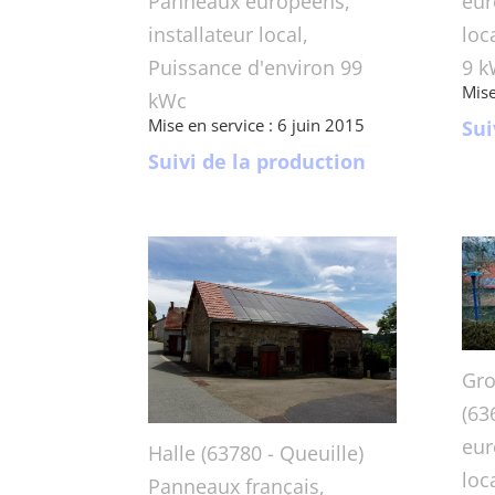
Panneaux européens,
eur
installateur local,
loc
Puissance d'environ 99
9 k
Mise
kWc
Mise en service : 6 juin 2015
Sui
Suivi de la production
Gro
(63
eur
Halle (63780 - Queuille)
loc
Panneaux français,