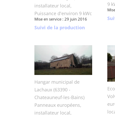
9 k
installateur local,
Mise
Puissance d'environ 9 kWc
Sui
Mise en service : 29 juin 2016
Suivi de la production
Hangar municipal de
Eco
Lachaux (63390 -
Vol
Chateauneuf-les-Bains)
eur
Panneaux européens,
loc
installateur local,