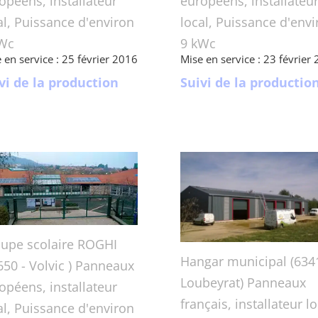
opéens, installateur
européens, installateu
al, Puissance d'environ
local, Puissance d'envi
Wc
9 kWc
 en service : 25 février 2016
Mise en service : 23 février
vi de la production
Suivi de la productio
upe scolaire ROGHI
Hangar municipal (634
650 - Volvic ) Panneaux
Loubeyrat) Panneaux
opéens, installateur
français, installateur lo
al, Puissance d'environ