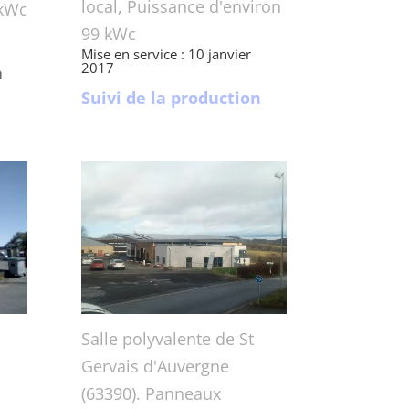
local, Puissance d'environ
 kWc
99 kWc
Mise en service : 10 janvier
2017
n
Suivi de la production
Salle polyvalente de St
Gervais d'Auvergne
(63390). Panneaux