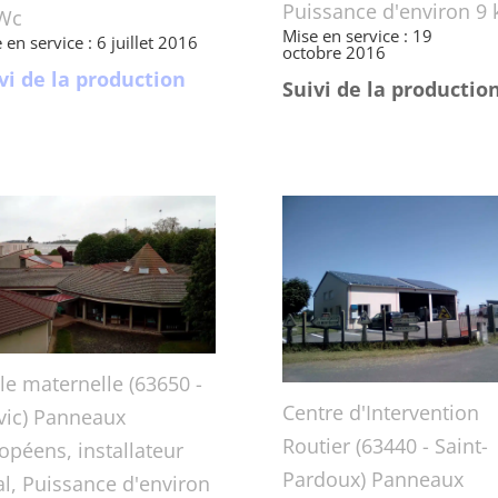
Puissance d'environ 9
Wc
Mise en service : 19
 en service : 6 juillet 2016
octobre 2016
vi de la production
Suivi de la productio
le maternelle (63650 -
Centre d'Intervention
vic) Panneaux
Routier (63440 - Saint-
opéens, installateur
Pardoux) Panneaux
al, Puissance d'environ