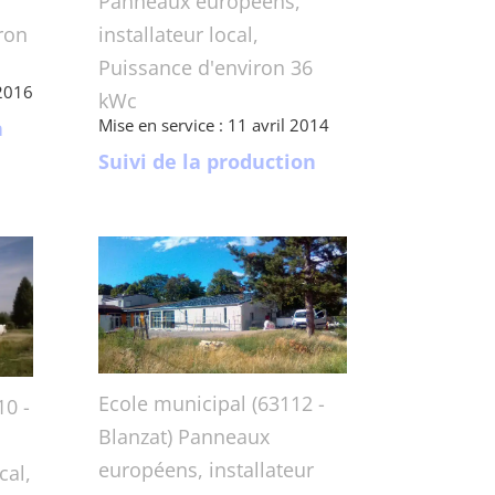
r
Panneaux européens,
ron
installateur local,
Puissance d'environ 36
 2016
kWc
Mise en service : 11 avril 2014
n
Suivi de la production
Ecole municipal (63112 -
10 -
Blanzat) Panneaux
européens, installateur
cal,