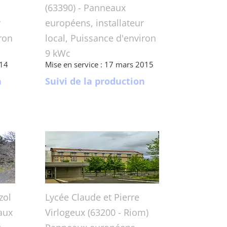
(63390) - Panneaux
r
européens, installateur
ron
local, Puissance d'environ
9 kWc
014
Mise en service : 17 mars 2015
n
Suivi de la production
zol
Lycée Claude et Pierre
aux
Virlogeux (63200 - Riom)