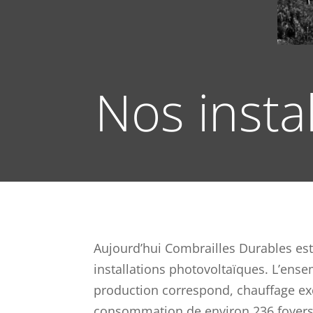
Nos insta
Aujourd’hui Combrailles Durables est
installations photovoltaïques. L’ense
production correspond, chauffage exc
consommation de environ 236 foyers