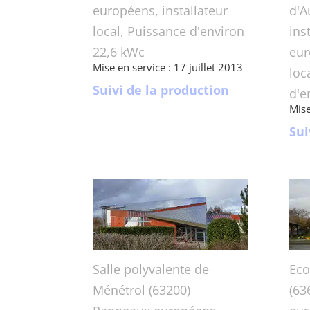
européens, installateur
d'A
local, Puissance d'environ
ins
22,6 kWc
eur
Mise en service : 17 juillet 2013
loc
Suivi de la production
d'e
Mise
Sui
Salle polyvalente de
Eco
Ménétrol (63200)
(63