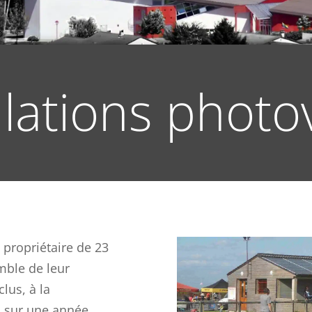
llations photo
 propriétaire de 23
mble de leur
lus, à la
 sur une année.