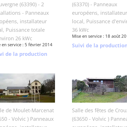
uvergne (63390) - 2
(63370) - Panneaux
tallations - Panneaux
européens, installateu
opéens, installateur
local, Puissance d'envi
al, Puissance totale
36 kWc
Mise en service : 18 août 2
nviron 26 kWc
 en service : 5 février 2014
Suivi de la productio
vi de la production
le de Moulet-Marcenat
Salle des fêtes de Crou
650 - Volvic ) Panneaux
(63650 - Volvic ) Panne