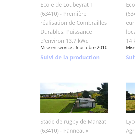
Ecole de Loubeyrat 1
Eco
(63410) - Première
(63
réalisation de Combrailles
eur
Durables, Puissance
loc
d'environ 13,7 kWc
14 
Mise en service : 6 octobre 2010
Mise
Suivi de la production
Sui
Stade de rugby de Manzat
Lyc
(63410) - Panneaux
Agr