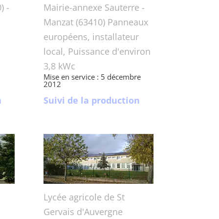
) -
Mairie-annexe Sauterre -
Manzat (63410) Panneaux
européens, installateur
local, Puissance d'environ
3,8 kWc
Mise en service : 5 décembre
2012
n
Suivi de la production
Lycée agricole de St
Gervais d'Auvergne