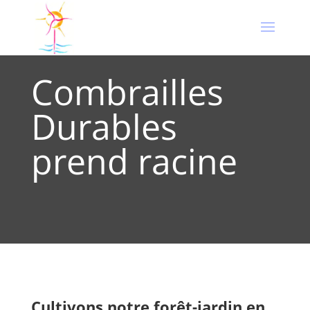
Combrailles
Durables
prend racine
Cultivons notre forêt-jardin
en